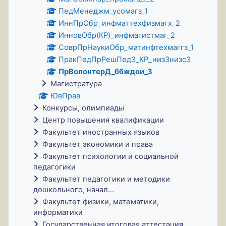
ПедМенеджм_усомагз_1
ИннПрОбр_инфматтехфизмагх_2
ИнновОбр(КР)_инфмагистмаг_2
СоврПрНаукиОбр_матинфтехмаггз_1
ПракПедПрРешПедЗ_КР_низ3низс3
ПрВолонтерД_ббждои_3
Магистратура
ЮвПрав
Конкурсы, олимпиады
Центр повышения квалификации
Факультет иностранных языков
Факультет экономики и права
Факультет психологии и социальной
педагогики
Факультет педагогики и методики
дошкольного, начал...
Факультет физики, математики,
информатики
Государственная итоговая аттестация