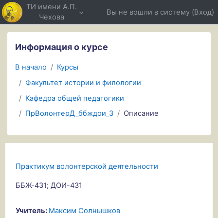
Перейти к основному содержанию
ТИ имени А.П.
Вы не вошли в систему (
Вход
)
Чехова
Информация о курсе
В начало
Курсы
Факультет истории и филологии
Кафедра общей педагогики
ПрВолонтерД_ббждои_3
Описание
Практикум волонтерской деятельности
ББЖ-431; ДОИ-431
Учитель:
Максим Солнышков