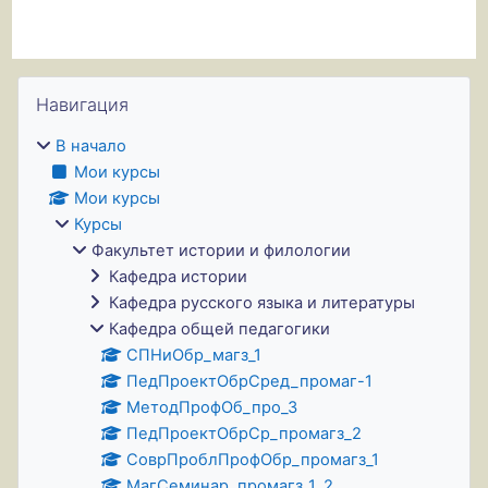
Блоки
Пропустить Навигация
Навигация
В начало
Мои курсы
Мои курсы
Курсы
Факультет истории и филологии
Кафедра истории
Кафедра русского языка и литературы
Кафедра общей педагогики
СПНиОбр_магз_1
ПедПроектОбрСред_промаг-1
МетодПрофОб_про_3
ПедПроектОбрСр_промагз_2
СоврПроблПрофОбр_промагз_1
МагСеминар_промагз_1_2