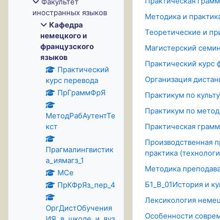
Практическая грамм
Факультет
иностранных языков
Методика и практик
Кафедра
Теоретические и пр
немецкого и
французского
Магистерский семи
языков
Практический курс 
Практический
Организация дистан
курс перевода
ПрГраммФрЯ
Практикум по культ
Практикум по метод
МетодРабАутентТе
кст
Практическая грамм
Производственная п
Прагмалингвистик
практика (технологи
а_иямагз_1
Методика преподава
МСе
Б1_В_01История и ку
ПрКФрЯз_пер_4
Лексикология немец
ОргДистОбучения
Особенности совре
ИЯ_в_школе_и_вуз