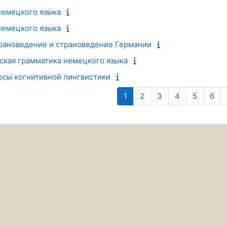
немецкого языка
немецкого языка
рановедение и страноведение Германии
кая грамматика немецкого языка
сы когнитивной лингвистики
Страница 1
Страница 2
Страница 3
Страница 4
Страниц
Стр
1
2
3
4
5
6