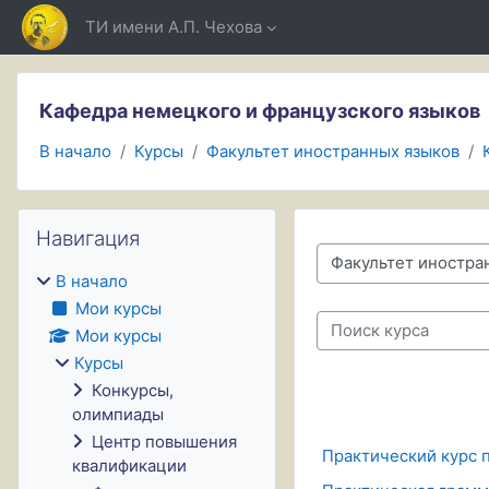
Перейти к основному содержанию
ТИ имени А.П. Чехова
Кафедра немецкого и французского языков
В начало
Курсы
Факультет иностранных языков
Блоки
Пропустить Навигация
Навигация
Категории курсов
В начало
Мои курсы
Поиск курса
Мои курсы
Курсы
Конкурсы,
олимпиады
Центр повышения
Практический курс 
квалификации