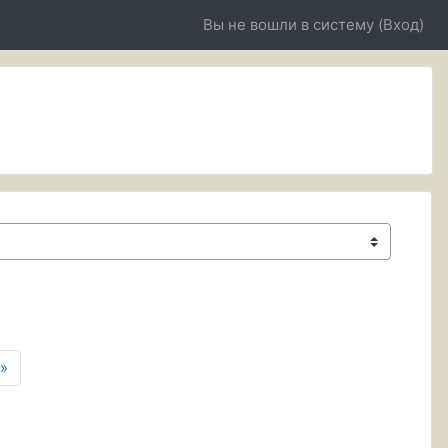
Вы не вошли в систему (
Вход
)
а 5
аница 6
Следующая страница
»