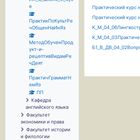
е
Практический курс 
Практический курс 
ПрактикПоКультРе
К_М_04_06Лингвост
чОбщенНаИнЯз
К_М_04_03Практичес
МетодОбученПрод
Б1_В_ДВ_04_02Вопро
укт-и-
рецептивВидамРе
чДеят
ПрактичГрамматН
емЯз
ПП
Кафедра
английского языка
Факультет
экономики и права
Факультет истории
и филологии