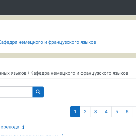
Кафедра немецкого и французского языков
Поиск курса
Страница 1
Страница 2
Страница 3
Страница 4
Страниц
Стр
1
2
3
4
5
6
перевода