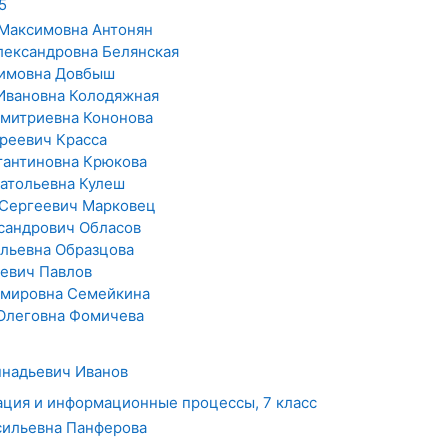
5
Максимовна Антонян
ександровна Белянская
имовна Довбыш
Ивановна Колодяжная
митриевна Кононова
реевич Красса
тантиновна Крюкова
атольевна Кулеш
 Сергеевич Марковец
сандрович Обласов
льевна Образцова
евич Павлов
имировна Семейкина
Олеговна Фомичева
надьевич Иванов
ция и информационные процессы, 7 класс
сильевна Панферова