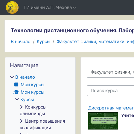
Перейти к основному содержанию
ТИ имени А.П. Чехова
Технологии дистанционного обучения. Лаб
В начало
Курсы
Факультет физики, математики, и
Блоки
Пропустить Навигация
Навигация
Категории курсов
В начало
Мои курсы
Поиск курса
Мои курсы
Курсы
Конкурсы,
Дискретная математ
олимпиады
Учите
Центр повышения
квалификации