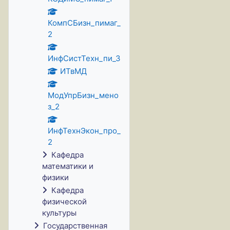
КомпСБизн_пимаг_
2
ИнфСистТехн_пи_3
ИТвМД
МодУпрБизн_мено
з_2
ИнфТехнЭкон_про_
2
Кафедра
математики и
физики
Кафедра
физической
культуры
Государственная