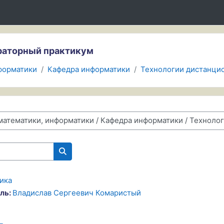
ораторный практикум
нформатики
Кафедра информатики
Технологии дистанцио
Поиск курса
ика
ль:
Владислав Сергеевич Комаристый