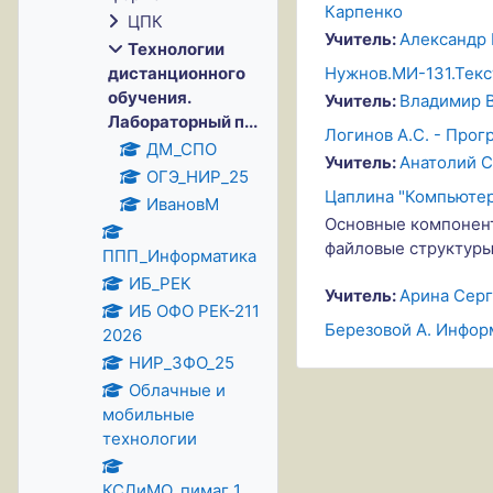
Карпенко
ЦПК
Учитель:
Александр 
Технологии
Нужнов.МИ-131.Текс
дистанционного
обучения.
Учитель:
Владимир 
Лабораторный п...
Логинов А.С. - Про
ДМ_СПО
Учитель:
Анатолий С
ОГЭ_НИР_25
Цаплина "Компьютер 
ИвановМ
Основные компонент
файловые структуры
ППП_Информатика
ИБ_РЕК
Учитель:
Арина Серг
ИБ ОФО РЕК-211
Березовой А. Информ
2026
НИР_ЗФО_25
Облачные и
мобильные
технологии
КСДиМО_пимаг_1