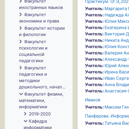
Факультет
Практикум. ОГЭ_202
иностранных языков
Учитель:
Маргарита 
Факультет
Учитель:
Надежда Ал
экономики и права
Учитель:
Юлия Макс
Учитель:
Екатерина 
Факультет истории
Учитель:
Виктория Д
и филологии
Учитель:
Никита Анд
Факультет
Учитель:
Юлия Конс
психологии и
Учитель:
Валерия Ан
социальной
Учитель:
Александр
педагогики
Учитель:
Юрий Алек
Факультет
Учитель:
Ирина Васи
педагогики и
Учитель:
Иван Серге
методики
Учитель:
Анна Влад
дошкольного, начал...
Учитель:
Анастасия 
Факультет физики,
Иванов
математики,
информатики
Учитель:
Максим Ген
2019-2020
Панферова. Информа
Кафедра
Учитель:
Татьяна Ва
информатики