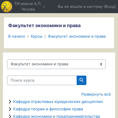
Перейти к основному содержанию
ТИ имени А.П.
Вы не вошли в систему (
Вход
)
Чехова
Факультет экономики и права
В начало
Курсы
Факультет экономики и права
Категории курсов
Поиск курса
Поиск курса
Развернуть всё
Кафедра отраслевых юридических дисциплин
Кафедра теории и философии права
Кафедра экономики и предпринимательства